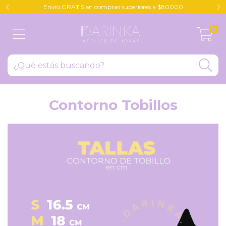
Envío GRATIS en compras superiores a $80000
0
Contorno Tobillos