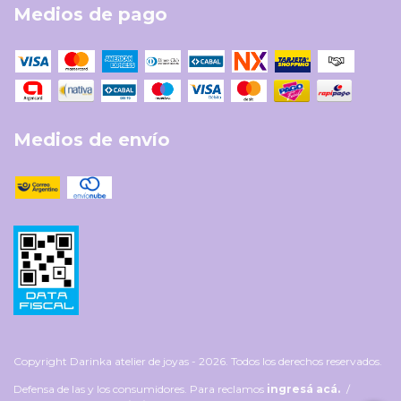
Medios de pago
Medios de envío
Copyright Darinka atelier de joyas - 2026. Todos los derechos reservados.
Defensa de las y los consumidores. Para reclamos
ingresá acá.
/