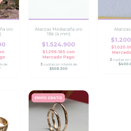
ña oro
Alianzas Mediacaña oro
Alianzas
)
18k (4 mm)
$1.20
00
$1.524.900
$1.020.
on
$1.296.165
con
Mercado
go
Mercado Pago
3
cuotas sin 
$400.
és de
3
cuotas sin interés de
7
$508.300
ENVÍO GRATIS