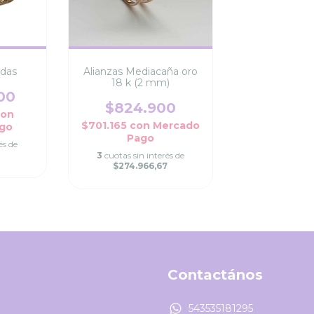
adas
Alianzas Mediacaña oro
18 k (2 mm)
00
$824.900
con
$701.165
con
Mercado
go
Pago
és de
3
cuotas sin interés de
$274.966,67
Contactános
543535181295