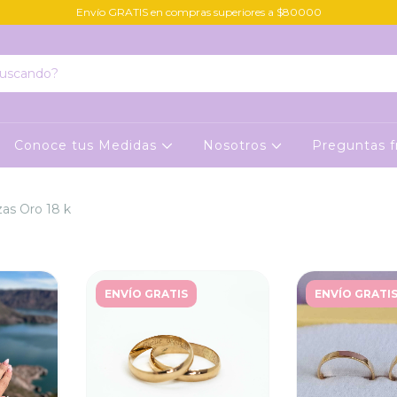
Envío GRATIS en compras superiores a $80000
Conoce tus Medidas
Nosotros
Preguntas 
zas Oro 18 k
ENVÍO GRATIS
ENVÍO GRATI