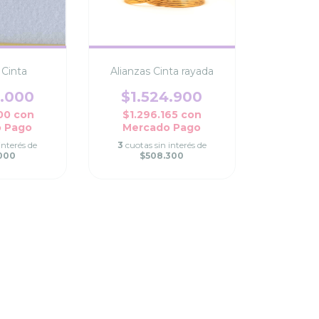
 Cinta
Alianzas Cinta rayada
0.000
$1.524.900
000
con
$1.296.165
con
 Pago
Mercado Pago
interés de
3
cuotas sin interés de
000
$508.300