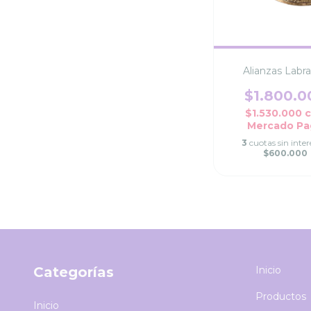
Alianzas Labr
$1.800.0
$1.530.000
Mercado Pa
3
cuotas sin inter
$600.000
Categorías
Inicio
Productos
Inicio