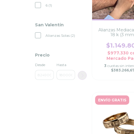
6 (1)
San Valentín
Alianzas Mediaca
18 k (3 mm
Alianzas Solas (2)
$1.149.8
$977.330
c
Precio
Mercado Pa
Desde
Hasta
3
cuotas sin inter
$383.266,6
ENVÍO GRATIS