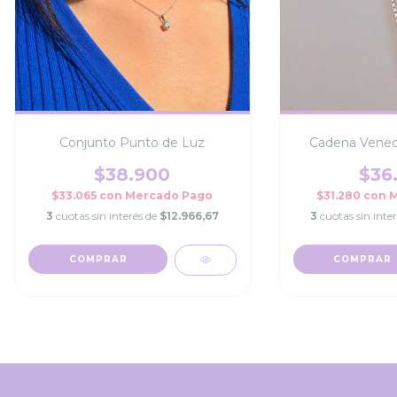
Conjunto Punto de Luz
Cadena Veneci
$38.900
$36
$33.065
con
Mercado Pago
$31.280
con
M
3
cuotas sin interés de
$12.966,67
3
cuotas sin inte
COMPRAR
COMPRAR