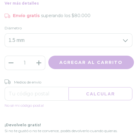
Ver más detalles
Envío gratis
superando los
$80.000
Diámetro
CAMBIAR CP
Entregas para el CP:
Medios de envío
CALCULAR
No sé mi código postal
¡Devolvelo gratis!
Si no te gustó o no te convence, podés devolverlo cuando quieras.