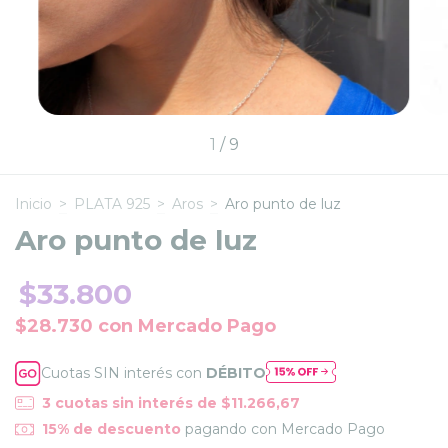
1
/
9
Inicio
>
PLATA 925
>
Aros
>
Aro punto de luz
Aro punto de luz
$33.800
$28.730
con
Mercado Pago
Cuotas SIN interés con
DÉBITO
3
cuotas sin interés de
$11.266,67
15% de descuento
pagando con Mercado Pago