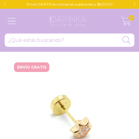
Envío GRATIS en compras superiores a $80000
0
ENVÍO GRATIS