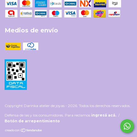
Medios de envío
Copyright Darinka atelier de joyas - 2026. Todos los derechos reservados.
Defensa de las y los consumidores. Para reclamos
ingresá acá.
/
Botón de arrepentimiento