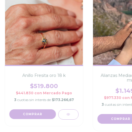
Anillo Fresita oro 18 k
Alianzas Mediac
m
$519.800
$1.14
$441.830
con
Mercado Pago
$977.330
con
3
cuotas sin interés de
$173.266,67
3
cuotas sin inter
COMPRAR
COMPRAR